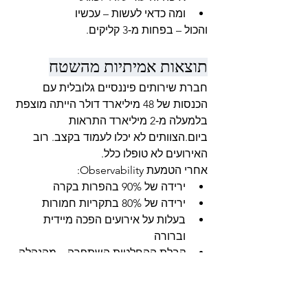
ומה כדאי לעשות – עכשיו
והכול – בפחות מ‑3 קליקים.
תוצאות אמיתיות מהשטח
חברת שירותים פיננסיים גלובלית עם 
הכנסות של 48 מיליארד דולר הייתה מוצפת 
בלמעלה מ‑2 מיליארד התראות 
ביום.הצוותים לא יכלו לעמוד בקצב. רוב 
האירועים לא טופלו כלל.
אחרי הטמעת Observability:
ירידה של 90% בהפרות בקרה
ירידה של 80% בתקריות חמורות
בעלות על אירועים הפכה מיידית 
וברורה
קבלת ההחלטות השתפרה – מהנהלה 
בכירה ועד לצוותים הטכניים
והחלק הכי טוב?הם לא היו צריכים לבנות 
הכול מחדש.הם רק היו צריכים לראות 
מה 