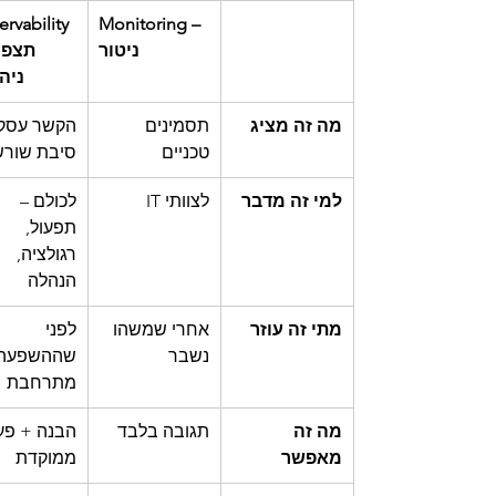
rvability 
Monitoring – 
ניטור
ניה
מה זה מציג
תסמינים 
הקשר עסקי
טכניים
סיבת שורש
למי זה מדבר
לצוותי IT
לכולם – 
תפעול, 
רגולציה, 
הנהלה
מתי זה עוזר
אחרי שמשהו 
לפני 
נשבר
שההשפעה 
מתרחבת
מה זה 
תגובה בלבד
הבנה + פע
מאפשר
ממוקדת