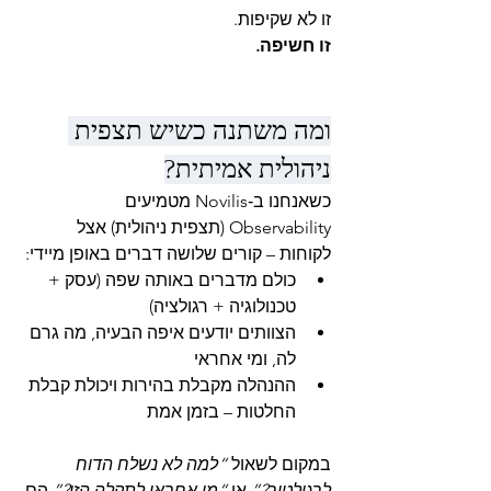
זו לא שקיפות.
זו חשיפה.
ומה משתנה כשיש תצפית 
ניהולית אמיתית?
כשאנחנו ב‑Novilis מטמיעים 
Observability (תצפית ניהולית) אצל 
לקוחות – קורים שלושה דברים באופן מיידי:
כולם מדברים באותה שפה (עסק + 
טכנולוגיה + רגולציה)
הצוותים יודעים איפה הבעיה, מה גרם 
לה, ומי אחראי
ההנהלה מקבלת בהירות ויכולת קבלת 
החלטות – בזמן אמת
במקום לשאול 
“למה לא נשלח הדוח 
לרגולטור?”
 או 
“מי אחראי לתקלה הזו?”
,הם 