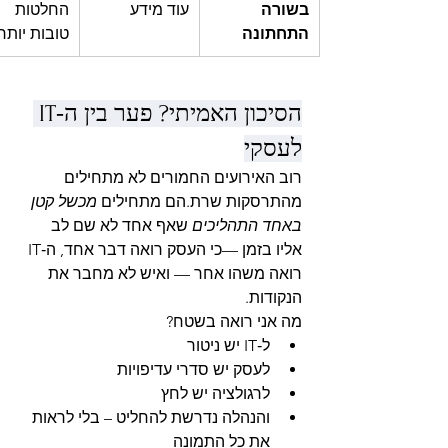
בשורה 
עוד מידע
החלטות 
התחתונה
טובות יותר
הסיכון האמיתי? פער בין ה‑IT 
לעסקי
רוב האירועים החמורים לא מתחילים 
מהתרסקות שרת.הם מתחילים 
מכשל קטן 
באחד התהליכים
 שאף אחד לא שם לב 
אליו בזמן —כי העסק רואה דבר אחד, ה‑IT 
רואה משהו אחר — ואיש לא מחבר את 
הנקודות.
מה אני רואה בשטח?
ל‑IT יש ניטור
לעסק יש סדרי עדיפויות
לרגולציה יש לחץ
והנהלה נדרשת להחליט – בלי לראות 
את כל התמונה